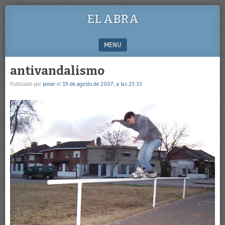
EL ABRA
MENU
SKIP TO CONTENT
antivandalismo
Publicado por
javier
el
19 de agosto de 2007, a las 23:33