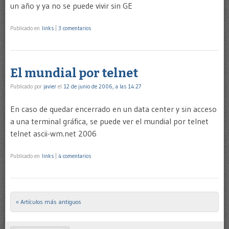
un año y ya no se puede vivir sin GE
Publicado en
links
|
3 comentarios
El mundial por telnet
Publicado por
javier
el
12 de junio de 2006, a las 14:27
En caso de quedar encerrado en un data center y sin acceso
a una terminal gráfica, se puede ver el mundial por telnet
telnet ascii-wm.net 2006
Publicado en
links
|
4 comentarios
« Artículos más antiguos
Post navigation