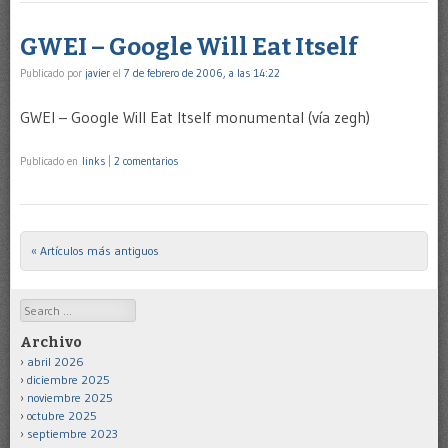
GWEI – Google Will Eat Itself
Publicado por
javier
el
7 de febrero de 2006, a las 14:22
GWEI – Google Will Eat Itself monumental (vía zegh)
Publicado en
links
|
2 comentarios
« Artículos más antiguos
Post navigation
Search
Archivo
abril 2026
diciembre 2025
noviembre 2025
octubre 2025
septiembre 2023