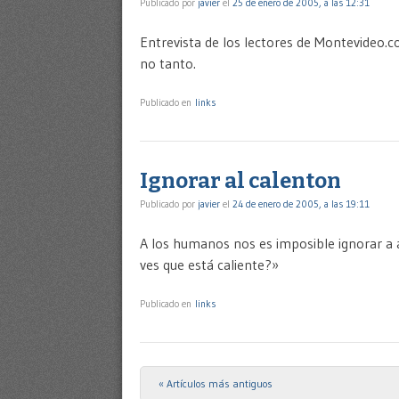
Publicado por
javier
el
25 de enero de 2005, a las 12:31
Entrevista de los lectores de Montevideo.
no tanto.
Publicado en
links
Ignorar al calenton
Publicado por
javier
el
24 de enero de 2005, a las 19:11
A los humanos nos es imposible ignorar a 
ves que está caliente?»
Publicado en
links
« Artículos más antiguos
Post navigation