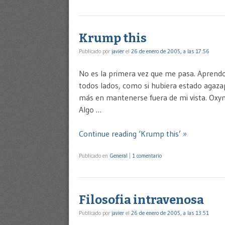
Krump this
Publicado por
javier
el
26 de enero de 2005, a las 17:56
No es la primera vez que me pasa. Aprendo
todos lados, como si hubiera estado agazap
más en mantenerse fuera de mi vista. Oxy
Algo …
Continue reading ‘Krump this’ »
Publicado en
General
|
1 comentario
Filosofia intravenosa
Publicado por
javier
el
26 de enero de 2005, a las 13:51