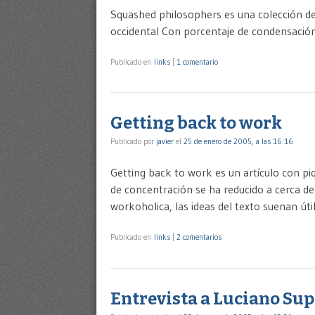
Squashed philosophers es una colección de 
occidental Con porcentaje de condensación
Publicado en
links
|
1 comentario
Getting back to work
Publicado por
javier
el
25 de enero de 2005, a las 16:16
Getting back to work es un artículo con p
de concentración se ha reducido a cerca de
workoholica, las ideas del texto suenan úti
Publicado en
links
|
2 comentarios
Entrevista a Luciano Sup