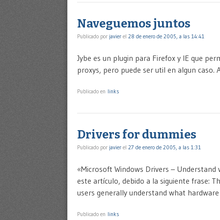
Naveguemos juntos
Publicado por
javier
el
28 de enero de 2005, a las 14:41
Jybe es un plugin para Firefox y IE que pe
proxys, pero puede ser util en algun caso. Ah
Publicado en
links
Drivers for dummies
Publicado por
javier
el
27 de enero de 2005, a las 1:31
«Microsoft Windows Drivers – Understand wh
este artículo, debido a la siguiente frase: T
users generally understand what hardware t
Publicado en
links