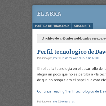
EL ABRA
Menu
SKIP TO CONTENT
POLÍTICA DE PRIVACIDAD
SUSCRIBITE
Archivo de artículos publicados en
enero
Perfil tecnologico de Da
Publicado por
javier
el
31 de enero de 2005, a las 17:00
El rol de la tecnología en el desarrollo de
alegra un poco que no se perciba a «la te
de que no tenga claro el papel que esta ef
Continue reading ‘Perfil tecnologico de Da
Publicado en
links
|
2 comentarios