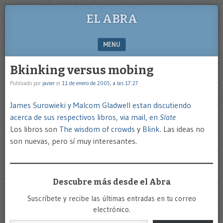
EL ABRA
MENU
SKIP TO CONTENT
Bkinking versus mobing
Publicado por
javier
el
11 de enero de 2005, a las 17:27
James Surowieki y Malcom Gladwell estan discutiendo
acerca de sus respectivos libros, via mail, en
Slate
Los libros son
The wisdom of crowds
y
Blink
. Las ideas no
son nuevas, pero sí muy interesantes.
Descubre más desde el Abra
Suscríbete y recibe las últimas entradas en tu correo
electrónico.
Escribe tu correo electrónico…